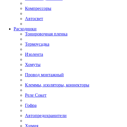
Компрессоры
Автосвет
Расходники
Тонировочная пленка
Термоусадка
Изолента
Хомуты
Провод монтажный
Клеммы, изоляторы, коннекторы
Реле Сокет
Гофра
Автопредохранители
Химия