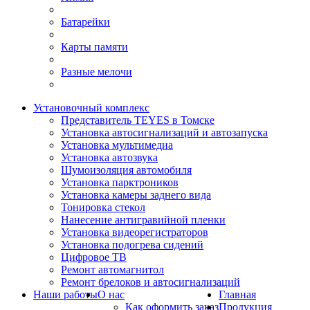
Батарейки
Карты памяти
Разные мелочи
Установочный комплекс
Представитель TEYES в Томске
Установка автосигнализаций и автозапуска
Установка мультимедиа
Установка автозвука
Шумоизоляция автомобиля
Установка парктроников
Установка камеры заднего вида
Тонировка стекол
Нанесение антигравийной пленки
Установка видеорегистраторов
Установка подогрева сидений
Цифровое ТВ
Ремонт автомагнитол
Ремонт брелоков и автосигнализаций
Наши работы
О нас
Главная
Как оформить заказ
Продукция