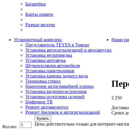
Батарейки
Карты памяти
Разные мелочи
Установочный комплекс
Наши ра
Представитель TEYES в Томске
Установка автосигнализаций и автозапуска
Установка мультимедиа
Установка автозвука
Шумоизоляция автомобиля
Установка парктроников
Установка камеры заднего вида
Пер
Тонировка стекол
Нанесение антигравийной пленки
Установка видеорегистраторов
Установка подогрева сидений
2 250
Цифровое ТВ
Ремонт автомагнитол
Доставка
Ремонт брелоков и автосигнализаций
Сроки до
Купить
Цена действительна только для интернет-магаз
Кол-во: