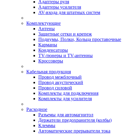
Адаптеры руля
Адаптеры усилителя
AV-входа для штатных систем
Комплектующие
Антены
Защитные сетки и крепеж
Подиумы, Полки, Кольца проставочные
Карманы
Конденсаторы
TV-тюнеры и TV-антенны
Кроссоверы
Кабельная продукция
Провод межблочный
Провод акустический
Провод силовой
Комплекты для подключения
Комплекты для усилителя
Расходное
Разъемы для автомагнитол
Держатели предохранителя (колбы)
Клеммы
Автоматические прерыватели тока