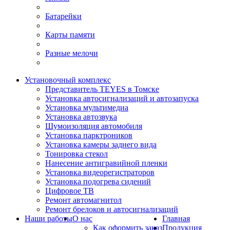
Батарейки
Карты памяти
Разные мелочи
Установочный комплекс
Представитель TEYES в Томске
Установка автосигнализаций и автозапуска
Установка мультимедиа
Установка автозвука
Шумоизоляция автомобиля
Установка парктроников
Установка камеры заднего вида
Тонировка стекол
Нанесение антигравийной пленки
Установка видеорегистраторов
Установка подогрева сидений
Цифровое ТВ
Ремонт автомагнитол
Ремонт брелоков и автосигнализаций
Наши работы
О нас
Главная
Как оформить заказ
Продукция