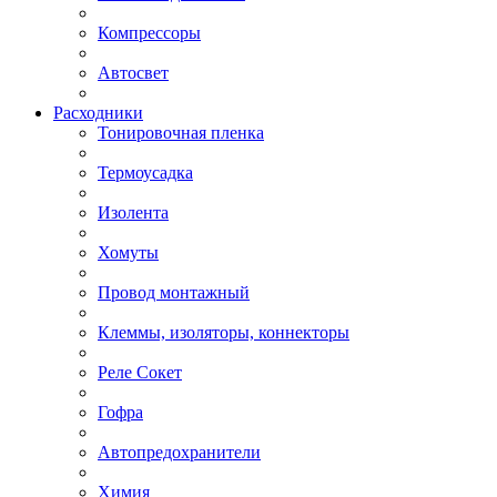
Компрессоры
Автосвет
Расходники
Тонировочная пленка
Термоусадка
Изолента
Хомуты
Провод монтажный
Клеммы, изоляторы, коннекторы
Реле Сокет
Гофра
Автопредохранители
Химия