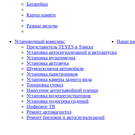
Батарейки
Карты памяти
Разные мелочи
Установочный комплекс
Наши ра
Представитель TEYES в Томске
Установка автосигнализаций и автозапуска
Установка мультимедиа
Установка автозвука
Шумоизоляция автомобиля
Установка парктроников
Установка камеры заднего вида
Тонировка стекол
Нанесение антигравийной пленки
Установка видеорегистраторов
Установка подогрева сидений
Цифровое ТВ
Ремонт автомагнитол
Ремонт брелоков и автосигнализаций