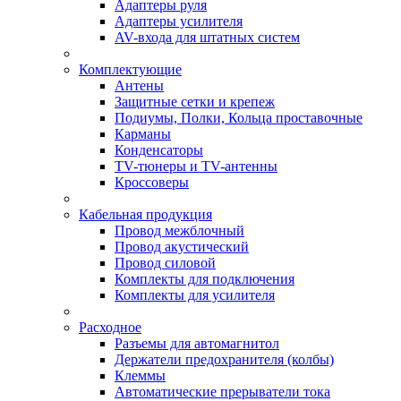
Адаптеры руля
Адаптеры усилителя
AV-входа для штатных систем
Комплектующие
Антены
Защитные сетки и крепеж
Подиумы, Полки, Кольца проставочные
Карманы
Конденсаторы
TV-тюнеры и TV-антенны
Кроссоверы
Кабельная продукция
Провод межблочный
Провод акустический
Провод силовой
Комплекты для подключения
Комплекты для усилителя
Расходное
Разъемы для автомагнитол
Держатели предохранителя (колбы)
Клеммы
Автоматические прерыватели тока