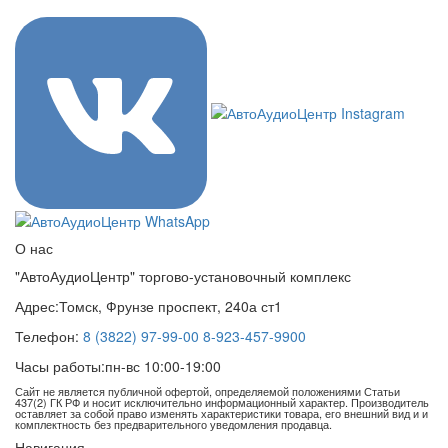
О нас
"АвтоАудиоЦентр" торгово-установочный комплекс
Адрес:
Томск, Фрунзе проспект, 240а ст1
Телефон:
8 (3822) 97-99-00
8-923-457-9900
Часы работы:
пн-вс 10:00-19:00
Сайт не является публичной офертой, определяемой положениями Статьи
437(2) ГК РФ и носит исключительно информационный характер. Производитель
оставляет за собой право изменять характеристики товара, его внешний вид и и
комплектность без предварительного уведомления продавца.
Навигация