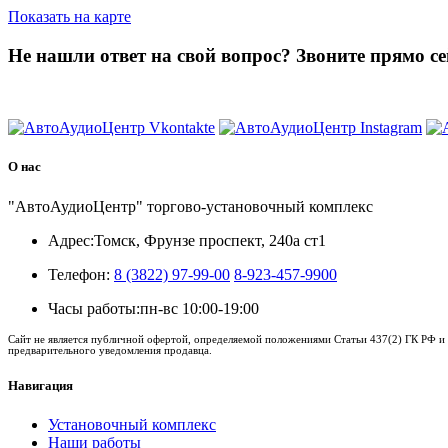
Показать на карте
Не нашли ответ на свой вопрос?
Звоните прямо се
8 (3822) 97-99-00
О нас
"АвтоАудиоЦентр" торгово-установочный комплекс
Адрес:
Томск, Фрунзе проспект, 240а ст1
Телефон:
8 (3822) 97-99-00
8-923-457-9900
Часы работы:
пн-вс 10:00-19:00
Сайт не является публичной офертой, определяемой положениями Статьи 437(2) ГК РФ и 
предварительного уведомления продавца.
Навигация
Установочный комплекс
Наши работы