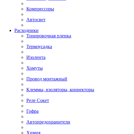
Компрессоры
Автосвет
Расходники
Тонировочная пленка
Термоусадка
Изолента
Хомуты
Провод монтажный
Клеммы, изоляторы, коннекторы
Реле Сокет
Гофра
Автопредохранители
Химия