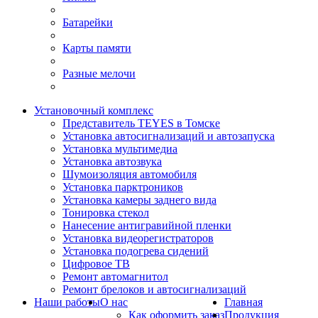
Батарейки
Карты памяти
Разные мелочи
Установочный комплекс
Представитель TEYES в Томске
Установка автосигнализаций и автозапуска
Установка мультимедиа
Установка автозвука
Шумоизоляция автомобиля
Установка парктроников
Установка камеры заднего вида
Тонировка стекол
Нанесение антигравийной пленки
Установка видеорегистраторов
Установка подогрева сидений
Цифровое ТВ
Ремонт автомагнитол
Ремонт брелоков и автосигнализаций
Наши работы
О нас
Главная
Как оформить заказ
Продукция