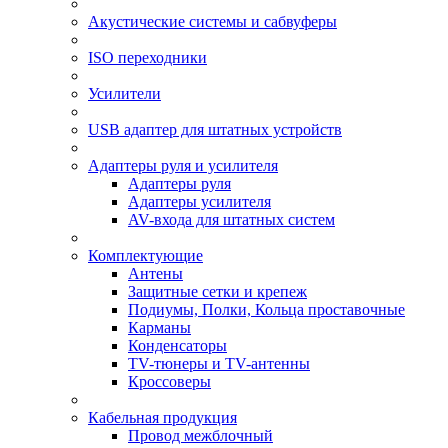
Акустические системы и сабвуферы
ISO переходники
Усилители
USB адаптер для штатных устройств
Адаптеры руля и усилителя
Адаптеры руля
Адаптеры усилителя
AV-входа для штатных систем
Комплектующие
Антены
Защитные сетки и крепеж
Подиумы, Полки, Кольца проставочные
Карманы
Конденсаторы
TV-тюнеры и TV-антенны
Кроссоверы
Кабельная продукция
Провод межблочный