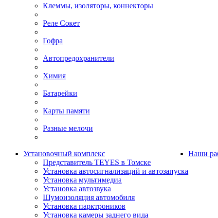
Клеммы, изоляторы, коннекторы
Реле Сокет
Гофра
Автопредохранители
Химия
Батарейки
Карты памяти
Разные мелочи
Установочный комплекс
Наши ра
Представитель TEYES в Томске
Установка автосигнализаций и автозапуска
Установка мультимедиа
Установка автозвука
Шумоизоляция автомобиля
Установка парктроников
Установка камеры заднего вида