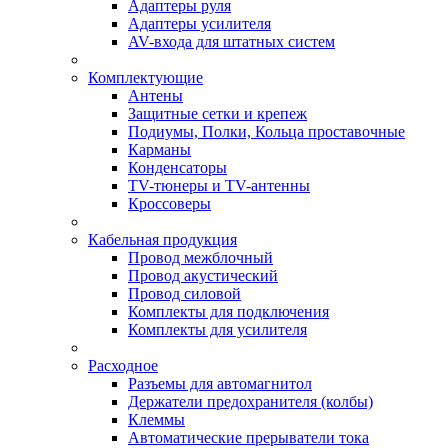
Адаптеры руля
Адаптеры усилителя
AV-входа для штатных систем
Комплектующие
Антены
Защитные сетки и крепеж
Подиумы, Полки, Кольца проставочные
Карманы
Конденсаторы
TV-тюнеры и TV-антенны
Кроссоверы
Кабельная продукция
Провод межблочный
Провод акустический
Провод силовой
Комплекты для подключения
Комплекты для усилителя
Расходное
Разъемы для автомагнитол
Держатели предохранителя (колбы)
Клеммы
Автоматические прерыватели тока