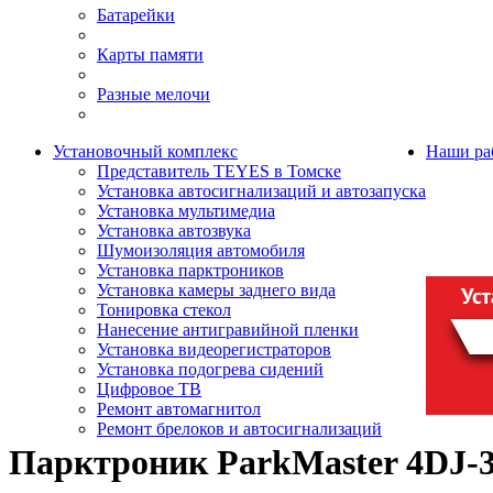
Батарейки
Карты памяти
Разные мелочи
Установочный комплекс
Наши ра
Представитель TEYES в Томске
Установка автосигнализаций и автозапуска
Установка мультимедиа
Установка автозвука
Шумоизоляция автомобиля
Установка парктроников
Установка камеры заднего вида
Тонировка стекол
Нанесение антигравийной пленки
Установка видеорегистраторов
Установка подогрева сидений
Цифровое ТВ
Ремонт автомагнитол
Ремонт брелоков и автосигнализаций
Парктроник ParkMaster 4DJ-3