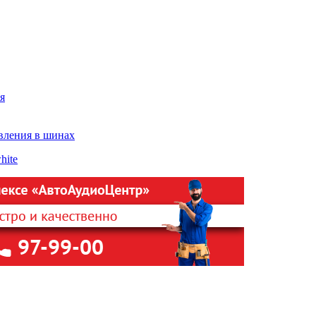
я
вления в шинах