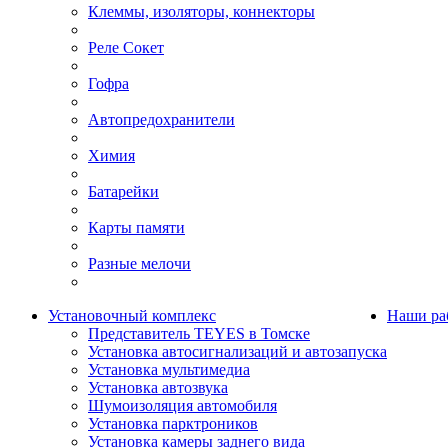
Клеммы, изоляторы, коннекторы
Реле Сокет
Гофра
Автопредохранители
Химия
Батарейки
Карты памяти
Разные мелочи
Установочный комплекс
Наши ра
Представитель TEYES в Томске
Установка автосигнализаций и автозапуска
Установка мультимедиа
Установка автозвука
Шумоизоляция автомобиля
Установка парктроников
Установка камеры заднего вида