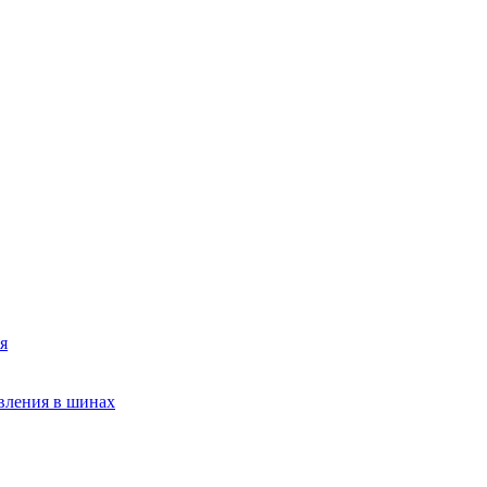
я
вления в шинах