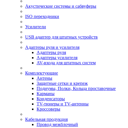
Акустические системы и сабвуферы
ISO переходники
Усилители
USB адаптер для штатных устройств
Адаптеры руля и усилителя
Адаптеры руля
Адаптеры усилителя
AV-входа для штатных систем
Комплектующие
Антены
Защитные сетки и крепеж
Подиумы, Полки, Кольца проставочные
Карманы
Конденсаторы
TV-тюнеры и TV-антенны
Кроссоверы
Кабельная продукция
Провод межблочный