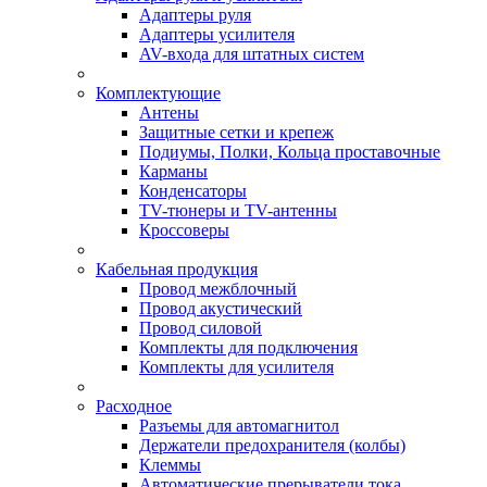
Адаптеры руля
Адаптеры усилителя
AV-входа для штатных систем
Комплектующие
Антены
Защитные сетки и крепеж
Подиумы, Полки, Кольца проставочные
Карманы
Конденсаторы
TV-тюнеры и TV-антенны
Кроссоверы
Кабельная продукция
Провод межблочный
Провод акустический
Провод силовой
Комплекты для подключения
Комплекты для усилителя
Расходное
Разъемы для автомагнитол
Держатели предохранителя (колбы)
Клеммы
Автоматические прерыватели тока