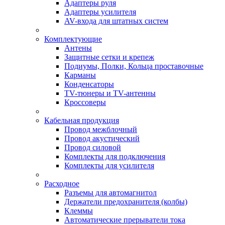
Адаптеры руля
Адаптеры усилителя
AV-входа для штатных систем
Комплектующие
Антены
Защитные сетки и крепеж
Подиумы, Полки, Кольца проставочные
Карманы
Конденсаторы
TV-тюнеры и TV-антенны
Кроссоверы
Кабельная продукция
Провод межблочный
Провод акустический
Провод силовой
Комплекты для подключения
Комплекты для усилителя
Расходное
Разъемы для автомагнитол
Держатели предохранителя (колбы)
Клеммы
Автоматические прерыватели тока