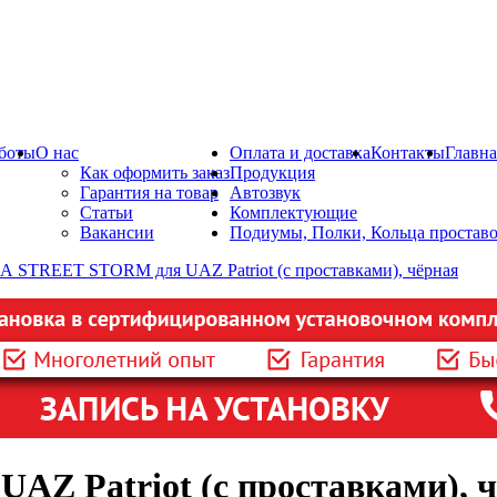
боты
О нас
Оплата и доставка
Контакты
Главна
Как оформить заказ
Продукция
Гарантия на товар
Автозвук
Статьи
Комплектующие
Вакансии
Подиумы, Полки, Кольца простав
 Patriot (с проставками), ч