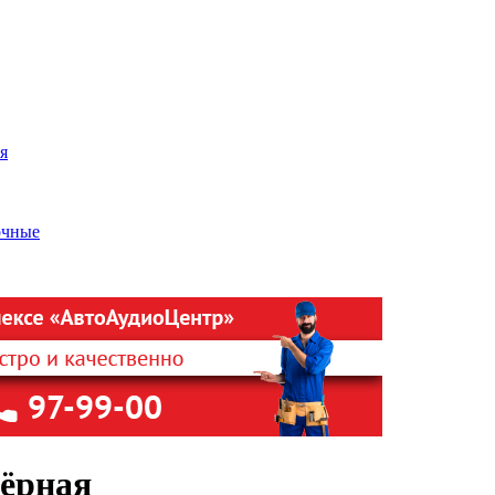
я
очные
ёрная