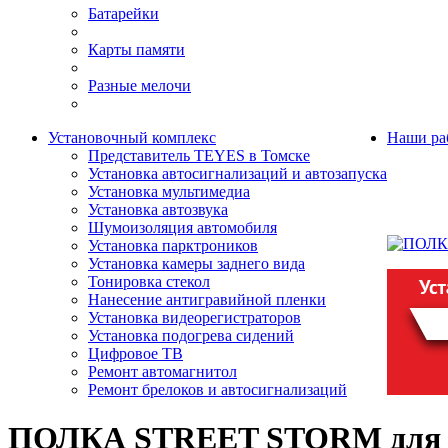
Батарейки
Карты памяти
Разные мелочи
Установочный комплекс
Наши ра
Представитель TEYES в Томске
Установка автосигнализаций и автозапуска
Установка мультимедиа
Установка автозвука
Шумоизоляция автомобиля
Установка парктроников
Установка камеры заднего вида
Тонировка стекол
Нанесение антигравийной пленки
Установка видеорегистраторов
Установка подогрева сидений
Цифровое ТВ
Ремонт автомагнитол
Ремонт брелоков и автосигнализаций
ПОЛКА STREET STORM для UAZ