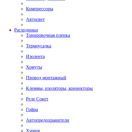
Компрессоры
Автосвет
Расходники
Тонировочная пленка
Термоусадка
Изолента
Хомуты
Провод монтажный
Клеммы, изоляторы, коннекторы
Реле Сокет
Гофра
Автопредохранители
Химия