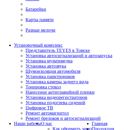
Батарейки
Карты памяти
Разные мелочи
Установочный комплекс
Представитель TEYES в Томске
Установка автосигнализаций и автозапуска
Установка мультимедиа
Установка автозвука
Шумоизоляция автомобиля
Установка парктроников
Установка камеры заднего вида
Тонировка стекол
Нанесение антигравийной пленки
Установка видеорегистраторов
Установка подогрева сидений
Цифровое ТВ
Ремонт автомагнитол
Ремонт брелоков и автосигнализаций
Наши работы
О нас
Главная
Как оформить заказ
Продукция