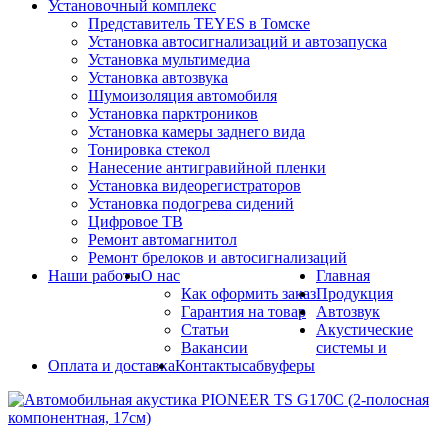
Установочный комплекс
Представитель TEYES в Томске
Установка автосигнализаций и автозапуска
Установка мультимедиа
Установка автозвука
Шумоизоляция автомобиля
Установка парктроников
Установка камеры заднего вида
Тонировка стекол
Нанесение антигравийной пленки
Установка видеорегистраторов
Установка подогрева сидений
Цифровое ТВ
Ремонт автомагнитол
Ремонт брелоков и автосигнализаций
Наши работы
О нас
Главная
Как оформить заказ
Продукция
Гарантия на товар
Автозвук
Статьи
Акустические
Вакансии
системы и
Оплата и доставка
Контакты
сабвуферы