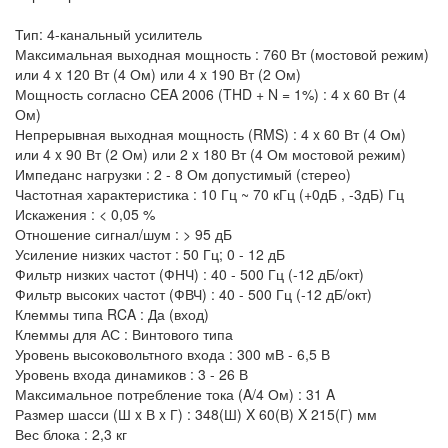
Тип: 4-канальный усилитель
Максимальная выходная мощность : 760 Вт (мостовой режим)
или 4 x 120 Вт (4 Ом) или 4 x 190 Вт (2 Ом)
Мощность согласно CEA 2006 (THD + N = 1%) : 4 x 60 Вт (4
Ом)
Непрерывная выходная мощность (RMS) : 4 x 60 Вт (4 Ом)
или 4 x 90 Вт (2 Ом) или 2 x 180 Вт (4 Ом мостовой режим)
Импеданс нагрузки : 2 - 8 Ом допустимый (стерео)
Частотная характеристика : 10 Гц ~ 70 кГц (+0дБ , -3дБ) Гц
Искажения : < 0,05 %
Отношение сигнал/шум : > 95 дБ
Усиление низких частот : 50 Гц; 0 - 12 дБ
Фильтр низких частот (ФНЧ) : 40 - 500 Гц (-12 дБ/окт)
Фильтр высоких частот (ФВЧ) : 40 - 500 Гц (-12 дБ/окт)
Клеммы типа RCA : Да (вход)
Клеммы для АС : Винтового типа
Уровень высоковольтного входа : 300 мВ - 6,5 В
Уровень входа динамиков : 3 - 26 В
Максимальное потребление тока (A/4 Ом) : 31 A
Размер шасси (Ш x В x Г) : 348(Ш) X 60(В) X 215(Г) мм
Вес блока : 2,3 кг