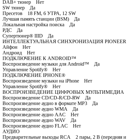
DAB+ тюнер Нет
SW тюнер Да
Пресетов 18 FM, 6 УТРА, 12 SW
Лучшая память станции (BSM) Да
Локальная настройка поиска Да
РДС Да
Супертюнер® IIID Да
ИНТЕЛЛЕКТУАЛЬНАЯ СИНХРОНИЗАЦИЯ PIONEER
Айфон Нет
Андроид Нет
ПОДКЛЮЧЕНИЕ К ANDROID™
Воспроизведение музыки для Android™ Да
Управление Spotify® Нет
ПОДКЛЮЧЕНИЕ IPHONE®
Воспроизведение музыки на iPhone Нет
Управление Spotify® Нет
ВОСПРОИЗВЕДЕНИЕ ЦИФРОВЫХ МУЛЬТИМЕДИА
Воспроизведение CD/CD-R/CD-RW Да
Воспроизведение аудио в формате MP3 Да
Воспроизведение аудио WMA Да
Воспроизведение аудио AAC Нет
Воспроизведение аудио WAV Да
Воспроизведение аудио FLAC Нет
АУДИО
Предварительные выходы RCA 2 пары, 2 В (передняя и