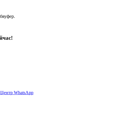
абвуфер.
йчас!