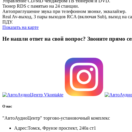
Управление CD/MD ченджером/ТВ тюнером и DVD.
Тюнер RDS с памятью на 24 станции.
Автоприглушение звука при телефонном звонке, эквалайзер.
Real Av-выход, 3 пары выходов RCA (включая Sub), выход на с
ПДУ.
Показать на карте
Не нашли ответ на свой вопрос?
Звоните прямо се
8 (3822) 97-99-00
О нас
"АвтоАудиоЦентр" торгово-установочный комплекс
Адрес:
Томск, Фрунзе проспект, 240а ст1