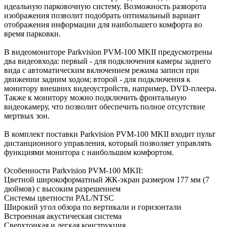
идеальную парковочную систему. Возможность разворота
изображения позволит подобрать оптимальный вариант
отображения информации для наибольшего комфорта во
время парковки.
В видеомониторе Parkvision PVM-100 MKII предусмотрены
два видеовхода: первый - для подключения камеры заднего
вида с автоматическим включением режима записи при
движении задним ходом; второй - для подключения к
монитору внешних видеоустройств, например, DVD-плеера.
Также к монитору можно подключить фронтальную
видеокамеру, что позволит обеспечить полное отсутствие
мертвых зон.
В комплект поставки Parkvision PVM-100 MKII входит пульт
дистанционного управления, который позволяет управлять
функциями монитора с наибольшим комфортом.
Особенности Parkvision PVM-100 MKII:
Цветной широкоформатный ЖК-экран размером 177 мм (7
дюймов) с высоким разрешением
Системы цветности PAL/NTSC
Широкий угол обзора по вертикали и горизонтали
Встроенная акустическая система
Сверхтонкая и легкая конструкция