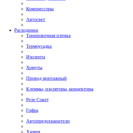
Компрессоры
Автосвет
Расходники
Тонировочная пленка
Термоусадка
Изолента
Хомуты
Провод монтажный
Клеммы, изоляторы, коннекторы
Реле Сокет
Гофра
Автопредохранители
Химия