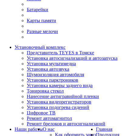
Батарейки
Карты памяти
Разные мелочи
Установочный комплекс
Представитель TEYES в Томске
Установка автосигнализаций и автозапуска
Установка мультимедиа
Установка автозвука
Шумоизоляция автомобиля
Установка парктроников
Установка камеры заднего вида
Тонировка стекол
Нанесение антигравийной пленки
Установка видеорегистраторов
Установка подогрева сидений
Цифровое ТВ
Ремонт автомагнитол
Ремонт брелоков и автосигнализаций
Наши работы
О нас
Главная
Как оформить заказ
Продукция