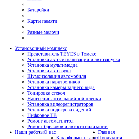
Батарейки
Карты памяти
Разные мелочи
Установочный комплекс
Представитель TEYES в Томске
Установка автосигнализаций и автозапуска
Установка мультимедиа
Установка автозвука
Шумоизоляция автомобиля
Установка парктроников
Установка камеры заднего вида
Тонировка стекол
Нанесение антигравийной пленки
Установка видеорегистраторов
Установка подогрева сидений
Цифровое ТВ
Ремонт автомагнитол
Ремонт брелоков и автосигнализаций
Наши работы
О нас
Главная
Как оформить заказ
Продукция