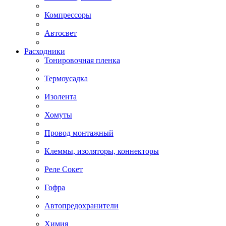
Компрессоры
Автосвет
Расходники
Тонировочная пленка
Термоусадка
Изолента
Хомуты
Провод монтажный
Клеммы, изоляторы, коннекторы
Реле Сокет
Гофра
Автопредохранители
Химия