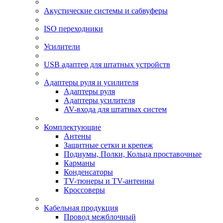
Акустические системы и сабвуферы
ISO переходники
Усилители
USB адаптер для штатных устройств
Адаптеры руля и усилителя
Адаптеры руля
Адаптеры усилителя
AV-входа для штатных систем
Комплектующие
Антены
Защитные сетки и крепеж
Подиумы, Полки, Кольца проставочные
Карманы
Конденсаторы
TV-тюнеры и TV-антенны
Кроссоверы
Кабельная продукция
Провод межблочный