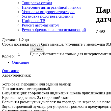
Тонировка стекол
Нанесение антигравийной пленки
Пар
Установка видеорегистраторов
Установка подогрева сидений
дат
Цифровое ТВ
Ремонт автомагнитол
Ремонт брелоков и автосигнализаций
7 490
Доставка 1-2 дн.
Сроки доставки могут быть меньше, уточняйте у менеджера 8(3
Купить
Цена действительна только для интернет-магаз
Кол-во:
Описание
Описание
Характеристики:
Установка: передний или задний бампер
Тип дисплея: светодиодный
Визуализация: графическая индикация, шкала приближения дл
Крепление дисплея: 2х сторонний скотч
Варианты размещения дисплея: на торпедо, на зеркало, на пото
Звук: встроенный зуммер, регулировка громкости предупредит
Самодиагностика датчиков