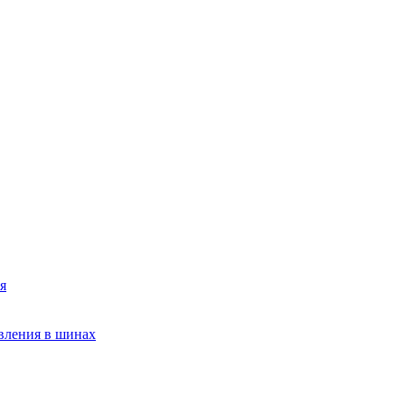
я
вления в шинах