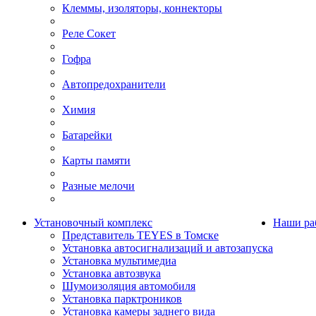
Клеммы, изоляторы, коннекторы
Реле Сокет
Гофра
Автопредохранители
Химия
Батарейки
Карты памяти
Разные мелочи
Установочный комплекс
Наши ра
Представитель TEYES в Томске
Установка автосигнализаций и автозапуска
Установка мультимедиа
Установка автозвука
Шумоизоляция автомобиля
Установка парктроников
Установка камеры заднего вида