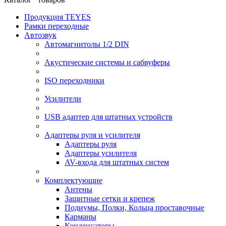
Продукция TEYES
Рамки переходные
Автозвук
Автомагнитолы 1/2 DIN
Акустические системы и сабвуферы
ISO переходники
Усилители
USB адаптер для штатных устройств
Адаптеры руля и усилителя
Адаптеры руля
Адаптеры усилителя
AV-входа для штатных систем
Комплектующие
Антены
Защитные сетки и крепеж
Подиумы, Полки, Кольца проставочные
Карманы
Конденсаторы