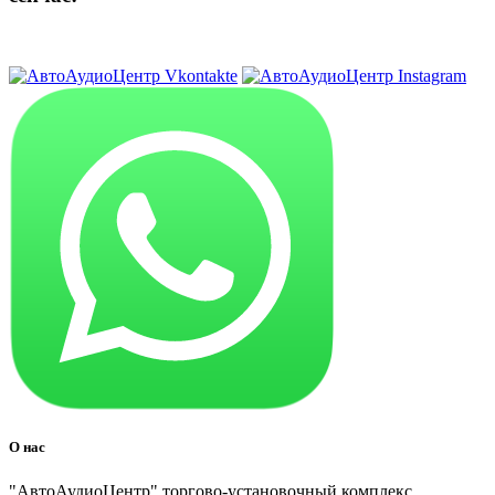
8 (3822) 97-99-00
О нас
"АвтоАудиоЦентр" торгово-установочный комплекс