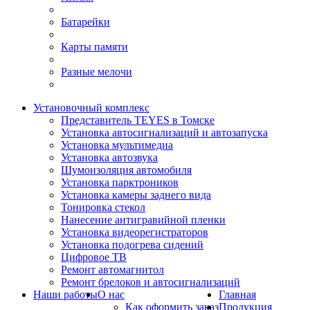
Батарейки
Карты памяти
Разные мелочи
Установочный комплекс
Представитель TEYES в Томске
Установка автосигнализаций и автозапуска
Установка мультимедиа
Установка автозвука
Шумоизоляция автомобиля
Установка парктроников
Установка камеры заднего вида
Тонировка стекол
Нанесение антигравийной пленки
Установка видеорегистраторов
Установка подогрева сидений
Цифровое ТВ
Ремонт автомагнитол
Ремонт брелоков и автосигнализаций
Наши работы
О нас
Главная
Как оформить заказ
Продукция