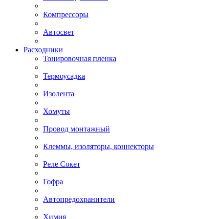
Компрессоры
Автосвет
Расходники
Тонировочная пленка
Термоусадка
Изолента
Хомуты
Провод монтажный
Клеммы, изоляторы, коннекторы
Реле Сокет
Гофра
Автопредохранители
Химия