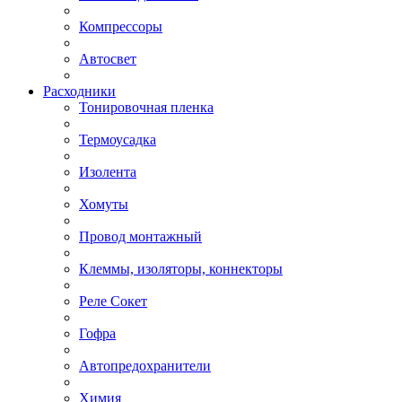
Компрессоры
Автосвет
Расходники
Тонировочная пленка
Термоусадка
Изолента
Хомуты
Провод монтажный
Клеммы, изоляторы, коннекторы
Реле Сокет
Гофра
Автопредохранители
Химия