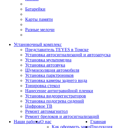
Батарейки
Карты памяти
Разные мелочи
Установочный комплекс
Представитель TEYES в Томске
Установка автосигнализаций и автозапуска
Установка мультимедиа
Установка автозвука
Шумоизоляция автомобиля
Установка парктроников
Установка камеры заднего вида
Тонировка стекол
Нанесение антигравийной пленки
Установка видеорегистраторов
Установка подогрева сидений
Цифровое ТВ
Ремонт автомагнитол
Ремонт брелоков и автосигнализаций
Наши работы
О нас
Главная
Как оформить заказ
Продукция