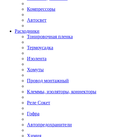
Компрессоры
Автосвет
Расходники
Тонировочная пленка
Термоусадка
Изолента
Хомуты
Провод монтажный
Клеммы, изоляторы, коннекторы
Реле Сокет
Гофра
Автопредохранители
Химия