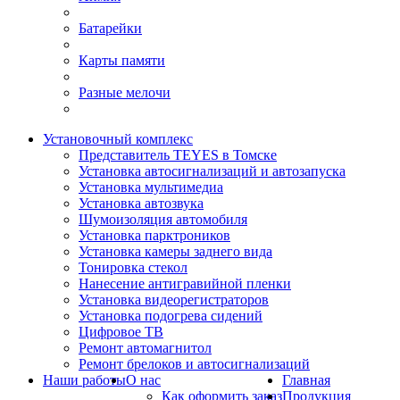
Батарейки
Карты памяти
Разные мелочи
Установочный комплекс
Представитель TEYES в Томске
Установка автосигнализаций и автозапуска
Установка мультимедиа
Установка автозвука
Шумоизоляция автомобиля
Установка парктроников
Установка камеры заднего вида
Тонировка стекол
Нанесение антигравийной пленки
Установка видеорегистраторов
Установка подогрева сидений
Цифровое ТВ
Ремонт автомагнитол
Ремонт брелоков и автосигнализаций
Наши работы
О нас
Главная
Как оформить заказ
Продукция