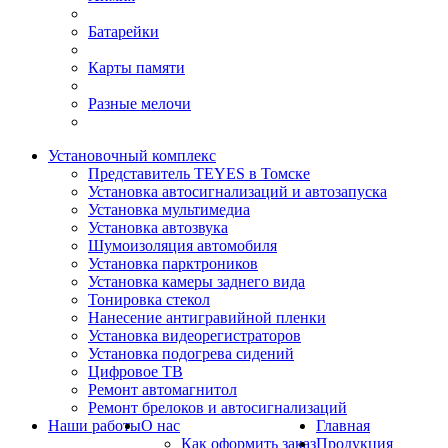
Батарейки
Карты памяти
Разные мелочи
Установочный комплекс
Представитель TEYES в Томске
Установка автосигнализаций и автозапуска
Установка мультимедиа
Установка автозвука
Шумоизоляция автомобиля
Установка парктроников
Установка камеры заднего вида
Тонировка стекол
Нанесение антигравийной пленки
Установка видеорегистраторов
Установка подогрева сидений
Цифровое ТВ
Ремонт автомагнитол
Ремонт брелоков и автосигнализаций
Наши работы
О нас
Главная
Как оформить заказ
Продукция