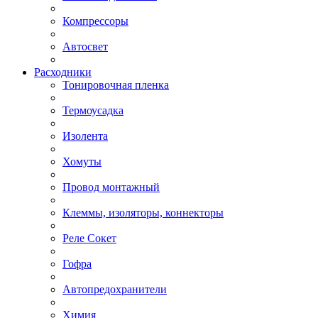
Компрессоры
Автосвет
Расходники
Тонировочная пленка
Термоусадка
Изолента
Хомуты
Провод монтажный
Клеммы, изоляторы, коннекторы
Реле Сокет
Гофра
Автопредохранители
Химия