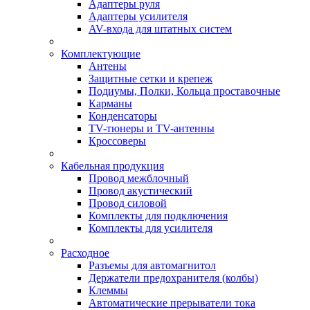
Адаптеры руля
Адаптеры усилителя
AV-входа для штатных систем
Комплектующие
Антены
Защитные сетки и крепеж
Подиумы, Полки, Кольца проставочные
Карманы
Конденсаторы
TV-тюнеры и TV-антенны
Кроссоверы
Кабельная продукция
Провод межблочный
Провод акустический
Провод силовой
Комплекты для подключения
Комплекты для усилителя
Расходное
Разъемы для автомагнитол
Держатели предохранителя (колбы)
Клеммы
Автоматические прерыватели тока