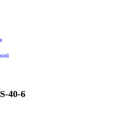
я
аций
S-40-6