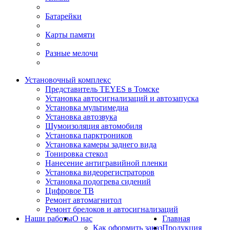
Батарейки
Карты памяти
Разные мелочи
Установочный комплекс
Представитель TEYES в Томске
Установка автосигнализаций и автозапуска
Установка мультимедиа
Установка автозвука
Шумоизоляция автомобиля
Установка парктроников
Установка камеры заднего вида
Тонировка стекол
Нанесение антигравийной пленки
Установка видеорегистраторов
Установка подогрева сидений
Цифровое ТВ
Ремонт автомагнитол
Ремонт брелоков и автосигнализаций
Наши работы
О нас
Главная
Как оформить заказ
Продукция