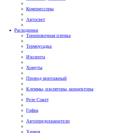
Компрессоры
Автосвет
Расходники
Тонировочная пленка
Термоусадка
Изолента
Хомуты
Провод монтажный
Клеммы, изоляторы, коннекторы
Реле Сокет
Гофра
Автопредохранители
Химия