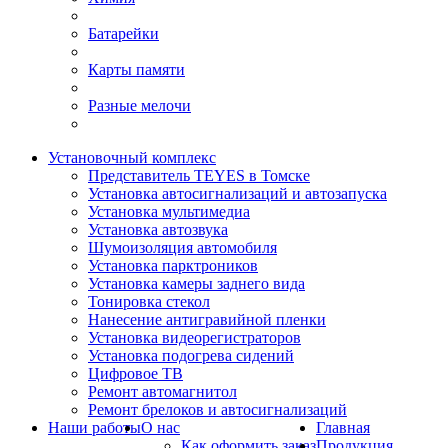
Батарейки
Карты памяти
Разные мелочи
Установочный комплекс
Представитель TEYES в Томске
Установка автосигнализаций и автозапуска
Установка мультимедиа
Установка автозвука
Шумоизоляция автомобиля
Установка парктроников
Установка камеры заднего вида
Тонировка стекол
Нанесение антигравийной пленки
Установка видеорегистраторов
Установка подогрева сидений
Цифровое ТВ
Ремонт автомагнитол
Ремонт брелоков и автосигнализаций
Наши работы
О нас
Главная
Как оформить заказ
Продукция