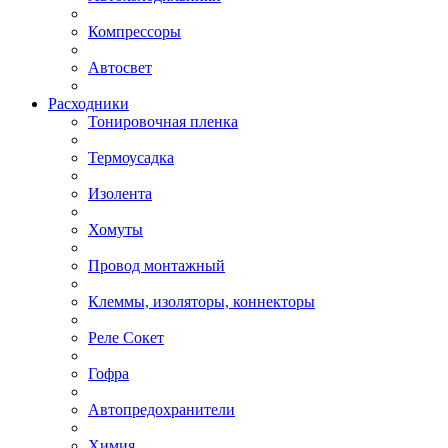
Компрессоры
Автосвет
Расходники
Тонировочная пленка
Термоусадка
Изолента
Хомуты
Провод монтажный
Клеммы, изоляторы, коннекторы
Реле Сокет
Гофра
Автопредохранители
Химия