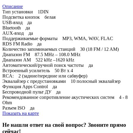
Описание
Тип установки 1DIN
Подсветка кнопок белая
USB-вход да
Bluetooth да
AUX-вход да
Поддерживаемые форматы MP3, WMA, WAV, FLAC
RDS FM Radio да
Количество запоминаемых станций 30 (18 FM / 12 AM)
Диапазон FM 87.5 MHz – 108.0 MHz
Диапазон AM 522 kHz –1620 kHz
Автоматический/ручной поиск частоты да
Встроенный усилитель 50 Вт х 4
RCA: 2 (задние/передние или сабвуфер)
Эквалайзер с предустановками 10 полосный эквалайзер
Функция Apps Control да
Беспроводной пульт ДУ да
Рекомендованное сопротивление акустических систем 4 - 8
Ohm
Разъем ISO да
Показать на карте
Не нашли ответ на свой вопрос?
Звоните прямо
сейчас!