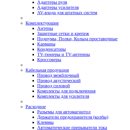
Адаптеры руля
Адаптеры усилителя
AV-входа для штатных систем
Комплектующие
Антены
Защитные сетки и крепеж
Подиумы, Полки, Кольца проставочные
Карманы
Конденсаторы
TV-тюнеры и TV-антенны
Кроссоверы
Кабельная продукция
Провод межблочный
Провод акустический
Провод силовой
Комплекты для подключения
Комплекты для усилителя
Расходное
Разъемы для автомагнитол
Держатели предохранителя (колбы)
Клеммы
Автоматические прерыватели тока