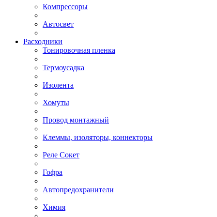
Компрессоры
Автосвет
Расходники
Тонировочная пленка
Термоусадка
Изолента
Хомуты
Провод монтажный
Клеммы, изоляторы, коннекторы
Реле Сокет
Гофра
Автопредохранители
Химия