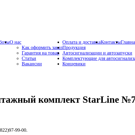
боты
О нас
Оплата и доставка
Контакты
Главна
Как оформить заказ
Продукция
Гарантия на товар
Автосигнализации и автозапуски
Статьи
Комплектующие для автосигнализ
Вакансии
Концевики
тажный комплект StarLine №
822)97-99-00.