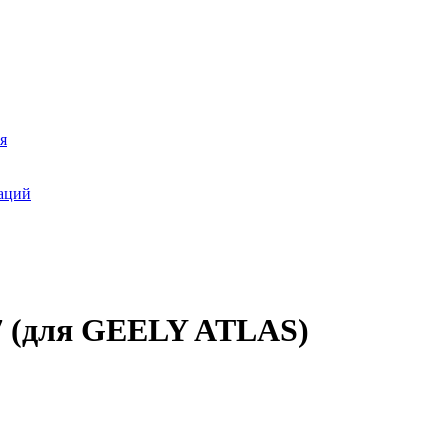
я
аций
7 (для GEELY ATLAS)