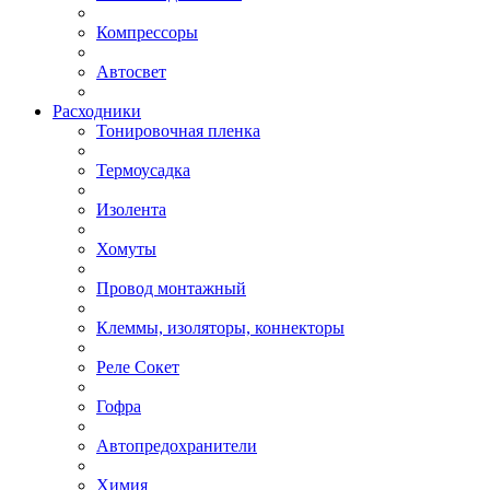
Компрессоры
Автосвет
Расходники
Тонировочная пленка
Термоусадка
Изолента
Хомуты
Провод монтажный
Клеммы, изоляторы, коннекторы
Реле Сокет
Гофра
Автопредохранители
Химия