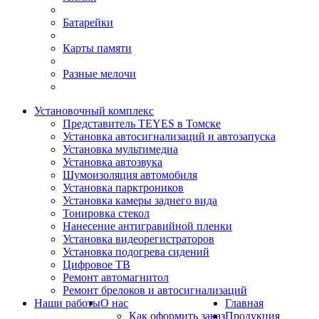
Батарейки
Карты памяти
Разные мелочи
Установочный комплекс
Представитель TEYES в Томске
Установка автосигнализаций и автозапуска
Установка мультимедиа
Установка автозвука
Шумоизоляция автомобиля
Установка парктроников
Установка камеры заднего вида
Тонировка стекол
Нанесение антигравийной пленки
Установка видеорегистраторов
Установка подогрева сидений
Цифровое ТВ
Ремонт автомагнитол
Ремонт брелоков и автосигнализаций
Наши работы
О нас
Главная
Как оформить заказ
Продукция