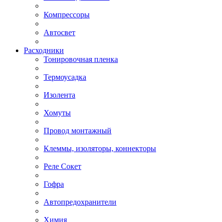
Компрессоры
Автосвет
Расходники
Тонировочная пленка
Термоусадка
Изолента
Хомуты
Провод монтажный
Клеммы, изоляторы, коннекторы
Реле Сокет
Гофра
Автопредохранители
Химия