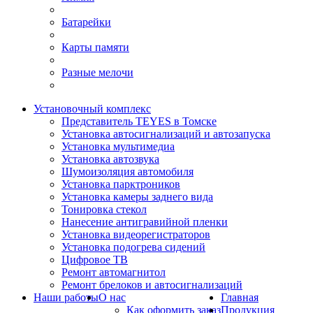
Батарейки
Карты памяти
Разные мелочи
Установочный комплекс
Представитель TEYES в Томске
Установка автосигнализаций и автозапуска
Установка мультимедиа
Установка автозвука
Шумоизоляция автомобиля
Установка парктроников
Установка камеры заднего вида
Тонировка стекол
Нанесение антигравийной пленки
Установка видеорегистраторов
Установка подогрева сидений
Цифровое ТВ
Ремонт автомагнитол
Ремонт брелоков и автосигнализаций
Наши работы
О нас
Главная
Как оформить заказ
Продукция