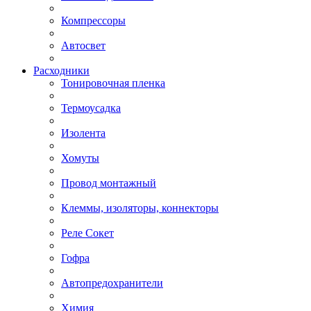
Компрессоры
Автосвет
Расходники
Тонировочная пленка
Термоусадка
Изолента
Хомуты
Провод монтажный
Клеммы, изоляторы, коннекторы
Реле Сокет
Гофра
Автопредохранители
Химия