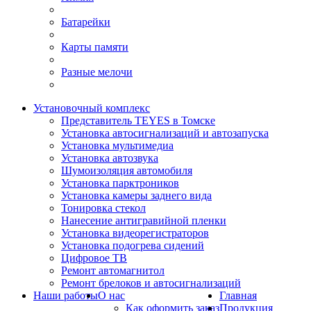
Батарейки
Карты памяти
Разные мелочи
Установочный комплекс
Представитель TEYES в Томске
Установка автосигнализаций и автозапуска
Установка мультимедиа
Установка автозвука
Шумоизоляция автомобиля
Установка парктроников
Установка камеры заднего вида
Тонировка стекол
Нанесение антигравийной пленки
Установка видеорегистраторов
Установка подогрева сидений
Цифровое ТВ
Ремонт автомагнитол
Ремонт брелоков и автосигнализаций
Наши работы
О нас
Главная
Как оформить заказ
Продукция