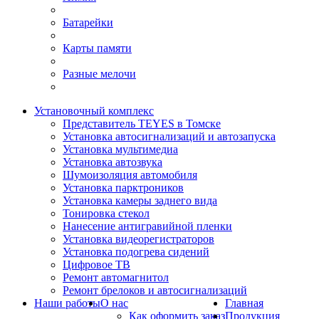
Батарейки
Карты памяти
Разные мелочи
Установочный комплекс
Представитель TEYES в Томске
Установка автосигнализаций и автозапуска
Установка мультимедиа
Установка автозвука
Шумоизоляция автомобиля
Установка парктроников
Установка камеры заднего вида
Тонировка стекол
Нанесение антигравийной пленки
Установка видеорегистраторов
Установка подогрева сидений
Цифровое ТВ
Ремонт автомагнитол
Ремонт брелоков и автосигнализаций
Наши работы
О нас
Главная
Как оформить заказ
Продукция