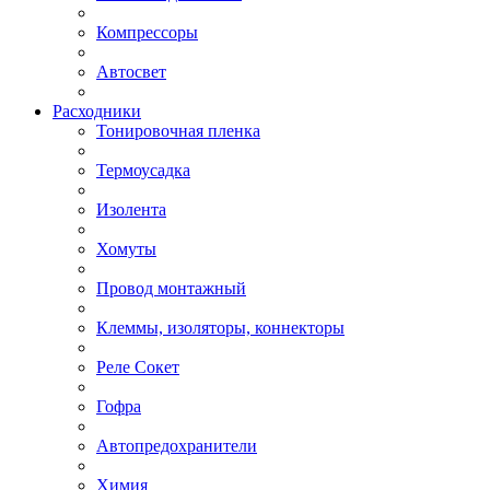
Компрессоры
Автосвет
Расходники
Тонировочная пленка
Термоусадка
Изолента
Хомуты
Провод монтажный
Клеммы, изоляторы, коннекторы
Реле Сокет
Гофра
Автопредохранители
Химия