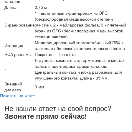
каналов
Длина
0,75 м
1 - вплетенный экран-дренаж из OFC
(бескислородная медь высокой степени
Экранирование
очистки), 2 - майларовая фольга, 3 - плетеный
экран из OFC (бескислородная медь высокой
степени очистки)
Модифицированный термостабильный ПВХ +
Изоляция
плетеная оболочка из полиэстеровых волокон
RCA разъемы
Покрытие - Позолота
Латунные, компактные, герметичные в местах
пайки, с идентификаторами каналов.
-
Центральный контакт и юбка разрезные, для
улучшенного контакта. Длина - 35 мм.
Внешний
9 мм
диаметр
Показать на карте
Не нашли ответ на свой вопрос?
Звоните прямо сейчас!
8 (3822) 97-99-00