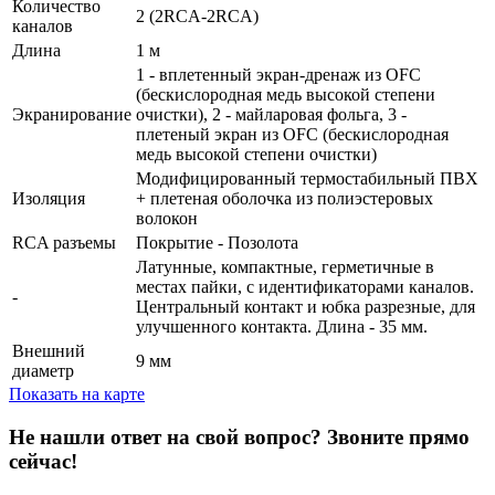
Количество
2 (2RCA-2RCA)
каналов
Длина
1 м
1 - вплетенный экран-дренаж из OFC
(бескислородная медь высокой степени
Экранирование
очистки), 2 - майларовая фольга, 3 -
плетеный экран из OFC (бескислородная
медь высокой степени очистки)
Модифицированный термостабильный ПВХ
Изоляция
+ плетеная оболочка из полиэстеровых
волокон
RCA разъемы
Покрытие - Позолота
Латунные, компактные, герметичные в
местах пайки, с идентификаторами каналов.
-
Центральный контакт и юбка разрезные, для
улучшенного контакта. Длина - 35 мм.
Внешний
9 мм
диаметр
Показать на карте
Не нашли ответ на свой вопрос?
Звоните прямо
сейчас!