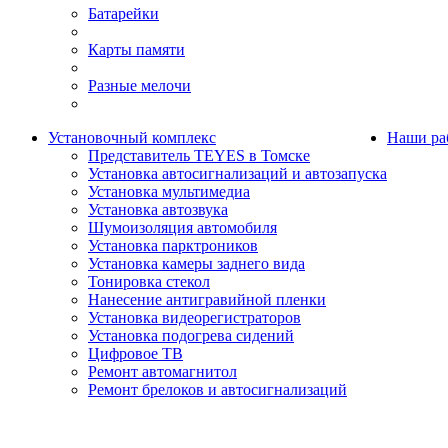
Батарейки
Карты памяти
Разные мелочи
Установочный комплекс
Наши ра
Представитель TEYES в Томске
Установка автосигнализаций и автозапуска
Установка мультимедиа
Установка автозвука
Шумоизоляция автомобиля
Установка парктроников
Установка камеры заднего вида
Тонировка стекол
Нанесение антигравийной пленки
Установка видеорегистраторов
Установка подогрева сидений
Цифровое ТВ
Ремонт автомагнитол
Ремонт брелоков и автосигнализаций