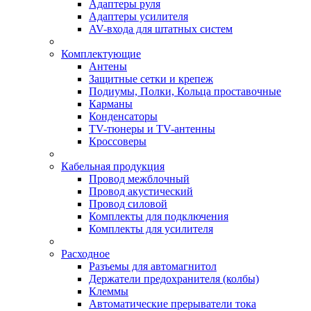
Адаптеры руля
Адаптеры усилителя
AV-входа для штатных систем
Комплектующие
Антены
Защитные сетки и крепеж
Подиумы, Полки, Кольца проставочные
Карманы
Конденсаторы
TV-тюнеры и TV-антенны
Кроссоверы
Кабельная продукция
Провод межблочный
Провод акустический
Провод силовой
Комплекты для подключения
Комплекты для усилителя
Расходное
Разъемы для автомагнитол
Держатели предохранителя (колбы)
Клеммы
Автоматические прерыватели тока