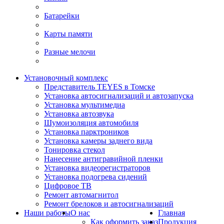
Батарейки
Карты памяти
Разные мелочи
Установочный комплекс
Представитель TEYES в Томске
Установка автосигнализаций и автозапуска
Установка мультимедиа
Установка автозвука
Шумоизоляция автомобиля
Установка парктроников
Установка камеры заднего вида
Тонировка стекол
Нанесение антигравийной пленки
Установка видеорегистраторов
Установка подогрева сидений
Цифровое ТВ
Ремонт автомагнитол
Ремонт брелоков и автосигнализаций
Наши работы
О нас
Главная
Как оформить заказ
Продукция