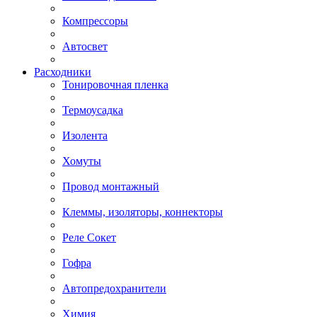
Компрессоры
Автосвет
Расходники
Тонировочная пленка
Термоусадка
Изолента
Хомуты
Провод монтажный
Клеммы, изоляторы, коннекторы
Реле Сокет
Гофра
Автопредохранители
Химия