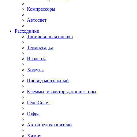
Компрессоры
Автосвет
Расходники
Тонировочная пленка
Термоусадка
Изолента
Хомуты
Провод монтажный
Клеммы, изоляторы, коннекторы
Реле Сокет
Гофра
Автопредохранители
Химия