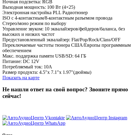
Ночная подсветка: RGB
Выходная мощность: 100 Вт (4×25)
Электронная настройка PLL Радиотюнер
ISO с 4-контактным/8-контактным разъемом провода
Стерео/моно режим по выбору
Управление звуком: 10 эквалайзеров/фейдеров/баланса, без
высоких и низких частот
Предустановленный эквалайзер: Flat/Pop/Rock/Class/OFF
Переключаемые частоты тюнера США/Европы программным
обеспечением
Макс. поддержка памяти USB/SD: 64 ГБ
Питание: DC 12V
Потребляемый ток: 10А
Размер продукта: 4.5"x 7.1"x 1.97"(дюймы)
Показать на карте
Не нашли ответ на свой вопрос?
Звоните прямо
сейчас!
8 (3822) 97-99-00
О нас