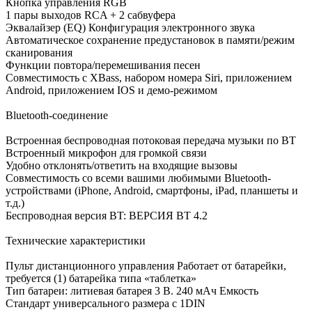
Кнопка управления RGB
1 пары выходов RCA + 2 сабвуфера
Эквалайзер (EQ) Конфигурация электронного звука
Автоматическое сохранение предустановок в памяти/режим
сканирования
Функции повтора/перемешивания песен
Совместимость с XBass, набором номера Siri, приложением
Android, приложением IOS и демо-режимом
Bluetooth-соединение
Встроенная беспроводная потоковая передача музыки по BT
Встроенный микрофон для громкой связи
Удобно отклонять/ответить на входящие вызовы
Совместимость со всеми вашими любимыми Bluetooth-
устройствами (iPhone, Android, смартфоны, iPad, планшеты и
т.д.)
Беспроводная версия BT: ВЕРСИЯ BT 4.2
Технические характеристики
Пульт дистанционного управления Работает от батарейки,
требуется (1) батарейка типа «таблетка»
Тип батареи: литиевая батарея 3 В. 240 мАч Емкость
Стандарт универсального размера с 1DIN