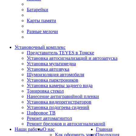
Батарейки
Карты памяти
Разные мелочи
Установочный комплекс
Представитель TEYES в Томске
Установка автосигнализаций и автозапуска
Установка мультимедиа
Установка автозвука
Шумоизоляция автомобиля
Установка парктроников
Установка камеры заднего вида
Тонировка стекол
Нанесение антигравийной пленки
Установка видеорегистраторов
Установка подогрева сидений
Цифровое ТВ
Ремонт автомагнитол
Ремонт брелоков и автосигнализаций
Наши работы
О нас
Главная
Как оформить заказ
Продукция