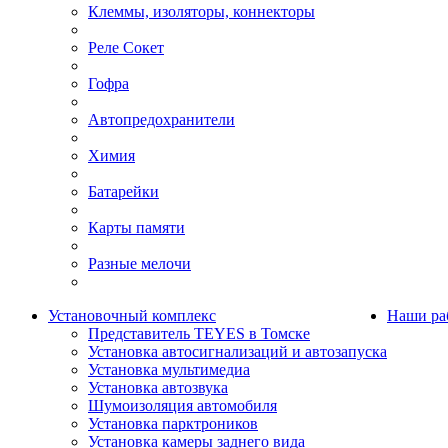
Клеммы, изоляторы, коннекторы
Реле Сокет
Гофра
Автопредохранители
Химия
Батарейки
Карты памяти
Разные мелочи
Установочный комплекс
Наши ра
Представитель TEYES в Томске
Установка автосигнализаций и автозапуска
Установка мультимедиа
Установка автозвука
Шумоизоляция автомобиля
Установка парктроников
Установка камеры заднего вида