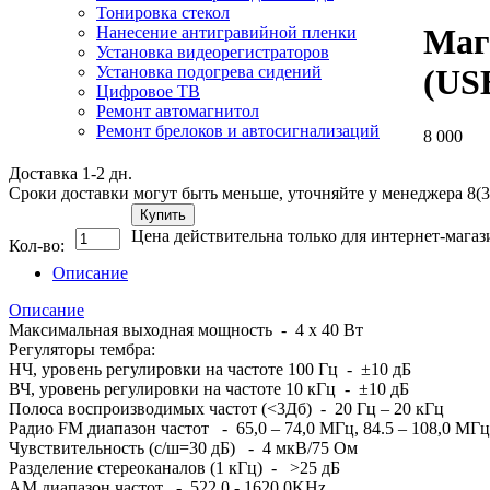
Тонировка стекол
Маг
Нанесение антигравийной пленки
Установка видеорегистраторов
Установка подогрева сидений
(US
Цифровое ТВ
Ремонт автомагнитол
Ремонт брелоков и автосигнализаций
8 000
Доставка 1-2 дн.
Сроки доставки могут быть меньше, уточняйте у менеджера 8(3
Купить
Цена действительна только для интернет-магаз
Кол-во:
Описание
Описание
Максимальная выходная мощность - 4 x 40 Вт
Регуляторы тембра:
НЧ, уровень регулировки на частоте 100 Гц - ±10 дБ
ВЧ, уровень регулировки на частоте 10 кГц - ±10 дБ
Полоса воспроизводимых частот (<3Дб) - 20 Гц – 20 кГц
Радио FM диапазон частот - 65,0 – 74,0 МГц, 84.5 – 108,0 МГц
Чувствительность (с/ш=30 дБ) - 4 мкВ/75 Ом
Разделение стереоканалов (1 кГц) - >25 дБ
АМ диапазон частот - 522,0 - 1620,0KHz