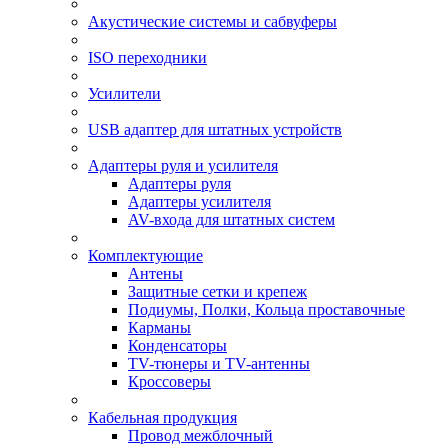
Акустические системы и сабвуферы
ISO переходники
Усилители
USB адаптер для штатных устройств
Адаптеры руля и усилителя
Адаптеры руля
Адаптеры усилителя
AV-входа для штатных систем
Комплектующие
Антены
Защитные сетки и крепеж
Подиумы, Полки, Кольца проставочные
Карманы
Конденсаторы
TV-тюнеры и TV-антенны
Кроссоверы
Кабельная продукция
Провод межблочный