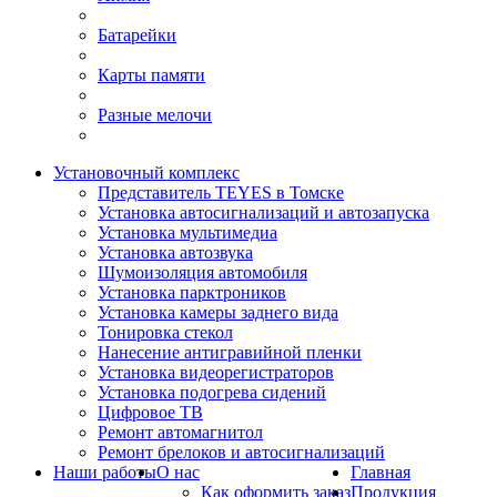
Батарейки
Карты памяти
Разные мелочи
Установочный комплекс
Представитель TEYES в Томске
Установка автосигнализаций и автозапуска
Установка мультимедиа
Установка автозвука
Шумоизоляция автомобиля
Установка парктроников
Установка камеры заднего вида
Тонировка стекол
Нанесение антигравийной пленки
Установка видеорегистраторов
Установка подогрева сидений
Цифровое ТВ
Ремонт автомагнитол
Ремонт брелоков и автосигнализаций
Наши работы
О нас
Главная
Как оформить заказ
Продукция