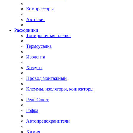
Компрессоры
Автосвет
Расходники
Тонировочная пленка
Термоусадка
Изолента
Хомуты
Провод монтажный
Клеммы, изоляторы, коннекторы
Реле Сокет
Гофра
Автопредохранители
Химия