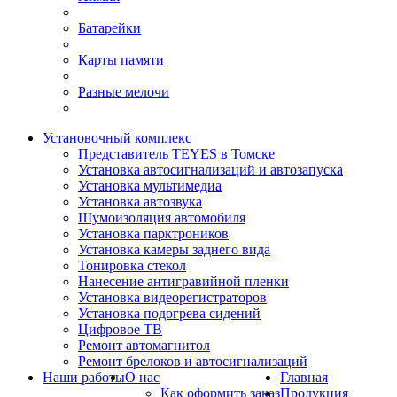
Батарейки
Карты памяти
Разные мелочи
Установочный комплекс
Представитель TEYES в Томске
Установка автосигнализаций и автозапуска
Установка мультимедиа
Установка автозвука
Шумоизоляция автомобиля
Установка парктроников
Установка камеры заднего вида
Тонировка стекол
Нанесение антигравийной пленки
Установка видеорегистраторов
Установка подогрева сидений
Цифровое ТВ
Ремонт автомагнитол
Ремонт брелоков и автосигнализаций
Наши работы
О нас
Главная
Как оформить заказ
Продукция