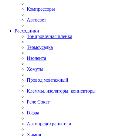
Компрессоры
Автосвет
Расходники
Тонировочная пленка
Термоусадка
Изолента
Хомуты
Провод монтажный
Клеммы, изоляторы, коннекторы
Реле Сокет
Гофра
Автопредохранители
Химия