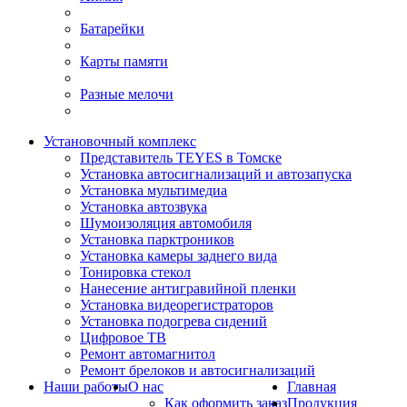
Батарейки
Карты памяти
Разные мелочи
Установочный комплекс
Представитель TEYES в Томске
Установка автосигнализаций и автозапуска
Установка мультимедиа
Установка автозвука
Шумоизоляция автомобиля
Установка парктроников
Установка камеры заднего вида
Тонировка стекол
Нанесение антигравийной пленки
Установка видеорегистраторов
Установка подогрева сидений
Цифровое ТВ
Ремонт автомагнитол
Ремонт брелоков и автосигнализаций
Наши работы
О нас
Главная
Как оформить заказ
Продукция