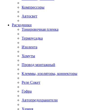
Компрессоры
Автосвет
Расходники
Тонировочная пленка
Термоусадка
Изолента
Хомуты
Провод монтажный
Клеммы, изоляторы, коннекторы
Реле Сокет
Гофра
Автопредохранители
Химия