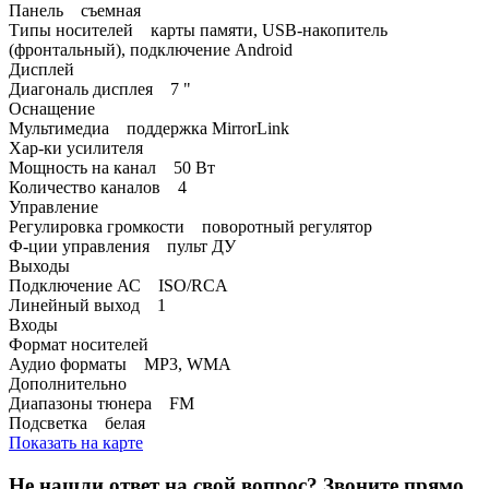
Панель съемная
Типы носителей карты памяти, USB-накопитель
(фронтальный), подключение Android
Дисплей
Диагональ дисплея 7 "
Оснащение
Мультимедиа поддержка MirrorLink
Хар-ки усилителя
Мощность на канал 50 Вт
Количество каналов 4
Управление
Регулировка громкости поворотный регулятор
Ф-ции управления пульт ДУ
Выходы
Подключение АС ISO/RCA
Линейный выход 1
Входы
Формат носителей
Аудио форматы MP3, WMA
Дополнительно
Диапазоны тюнера FM
Подсветка белая
Показать на карте
Не нашли ответ на свой вопрос?
Звоните прямо