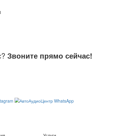
В
с?
Звоните прямо сейчас!
ция
Услуги