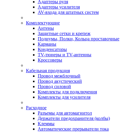
Адаптеры руля
Адаптеры усилителя
AV-входа для штатных систем
Комплектующие
Антены
Защитные сетки и крепеж
Подиумы, Полки, Кольца проставочные
Карманы
Конденсаторы
TV-тюнеры и TV-антенны
Кроссоверы
Кабельная продукция
Провод межблочный
Провод акустический
Провод силовой
Комплекты для подключения
Комплекты для усилителя
Расходное
Разъемы для автомагнитол
Держатели предохранителя (колбы)
Клеммы
Автоматические прерыватели тока