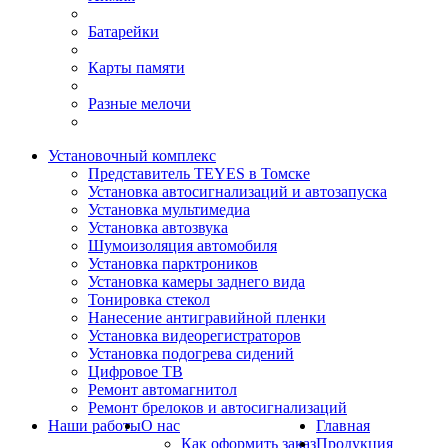
Батарейки
Карты памяти
Разные мелочи
Установочный комплекс
Представитель TEYES в Томске
Установка автосигнализаций и автозапуска
Установка мультимедиа
Установка автозвука
Шумоизоляция автомобиля
Установка парктроников
Установка камеры заднего вида
Тонировка стекол
Нанесение антигравийной пленки
Установка видеорегистраторов
Установка подогрева сидений
Цифровое ТВ
Ремонт автомагнитол
Ремонт брелоков и автосигнализаций
Наши работы
О нас
Главная
Как оформить заказ
Продукция