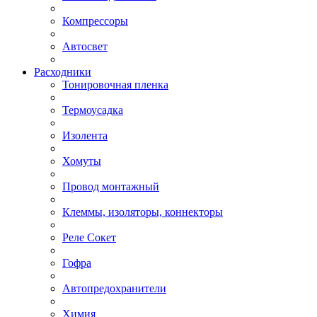
Компрессоры
Автосвет
Расходники
Тонировочная пленка
Термоусадка
Изолента
Хомуты
Провод монтажный
Клеммы, изоляторы, коннекторы
Реле Сокет
Гофра
Автопредохранители
Химия