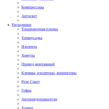
Компрессоры
Автосвет
Расходники
Тонировочная пленка
Термоусадка
Изолента
Хомуты
Провод монтажный
Клеммы, изоляторы, коннекторы
Реле Сокет
Гофра
Автопредохранители
Химия