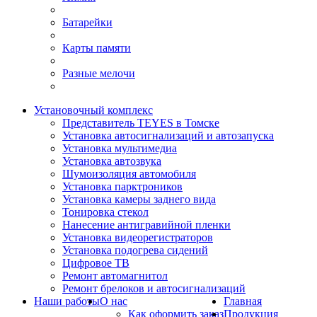
Батарейки
Карты памяти
Разные мелочи
Установочный комплекс
Представитель TEYES в Томске
Установка автосигнализаций и автозапуска
Установка мультимедиа
Установка автозвука
Шумоизоляция автомобиля
Установка парктроников
Установка камеры заднего вида
Тонировка стекол
Нанесение антигравийной пленки
Установка видеорегистраторов
Установка подогрева сидений
Цифровое ТВ
Ремонт автомагнитол
Ремонт брелоков и автосигнализаций
Наши работы
О нас
Главная
Как оформить заказ
Продукция