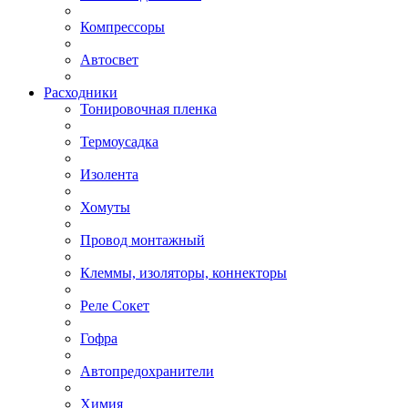
Компрессоры
Автосвет
Расходники
Тонировочная пленка
Термоусадка
Изолента
Хомуты
Провод монтажный
Клеммы, изоляторы, коннекторы
Реле Сокет
Гофра
Автопредохранители
Химия