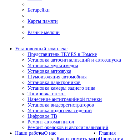
Батарейки
Карты памяти
Разные мелочи
Установочный комплекс
Представитель TEYES в Томске
Установка автосигнализаций и автозапуска
Установка мультимедиа
Установка автозвука
Шумоизоляция автомобиля
Установка парктроников
Установка камеры заднего вида
Тонировка стекол
Нанесение антигравийной пленки
Установка видеорегистраторов
Установка подогрева сидений
Цифровое ТВ
Ремонт автомагнитол
Ремонт брелоков и автосигнализаций
Наши работы
О нас
Главная
Как оформить заказ
Продукция